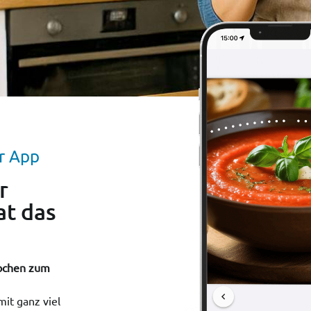
er App
r
at das
Kochen zum
mit ganz viel