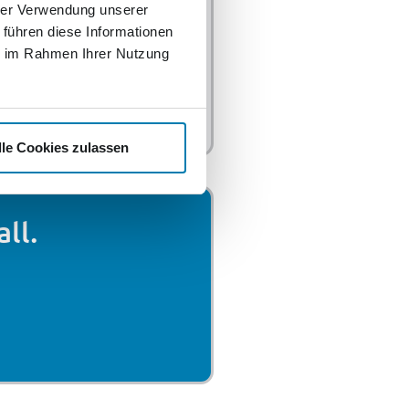
hrer Verwendung unserer
 führen diese Informationen
s oder zu Hause – lösen Sie
ie im Rahmen Ihrer Nutzung
Rätsel oder streamen Sie über
in der Mediathek. Perfekt für
tspannte Momente!
lle Cookies zulassen
ll.