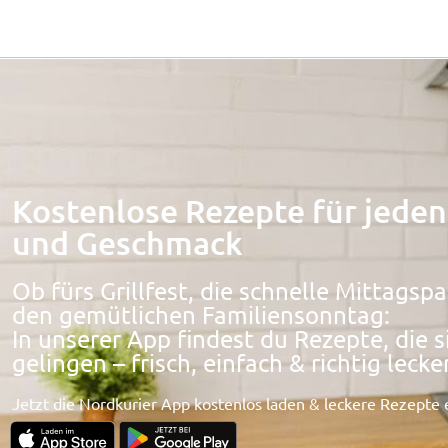
Kostenlose Rezepte für jeden
und Geschmack
Ob fürs Grillfest, die schnelle Mittagsp
den gemütlichen Familiensonntag:
In unserer App findest du Rezepte, die s
gelingen – frisch, einfach & richtig lecker
Jetzt die Nordkurier App kostenlos laden & leckere Rezepte