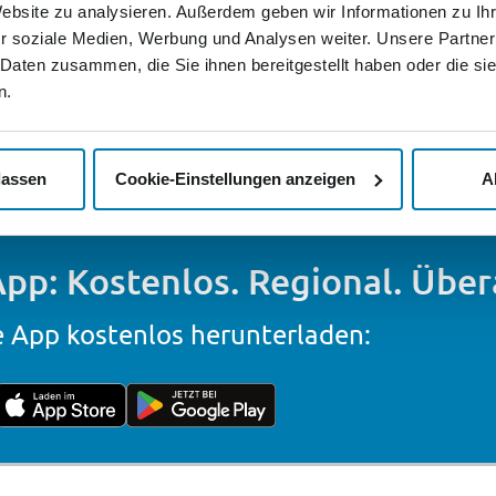
Website zu analysieren. Außerdem geben wir Informationen zu I
r soziale Medien, Werbung und Analysen weiter. Unsere Partner
Wählen Sie zwischen Hell- oder
Ob unterweg
 Daten zusammen, die Sie ihnen bereitgestellt haben oder die s
Dunkelmodus und passen Sie die
täglich neue 
n.
iftgröße an – für entspanntes Lesen in
1.000 Filme 
jeder Situation.
en
lassen
Cookie-Einstellungen anzeigen
A
pp: Kostenlos. Regional. Übera
e App kostenlos herunterladen: