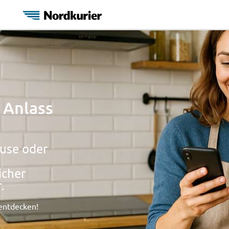
 Anlass
ause oder
icher
.
 entdecken!