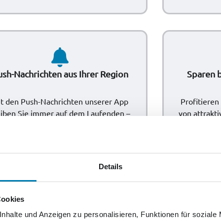
ush-Nachrichten aus Ihrer Region
Sparen b
t den Push-Nachrichten unserer App
Profitieren
eiben Sie immer auf dem Laufenden –
von attrakti
uell, regional und genau dann, wenn es
zählt.
Details
Cookies
nhalte und Anzeigen zu personalisieren, Funktionen für soziale
Lesemodus, der zu Ihnen passt
Rä