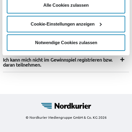
laden.
Alle Cookies zulassen
Ich habe am Gewinnspiel teilgenommen, aber keine
Cookie-Einstellungen anzeigen
Bestätigungsmail erhalten. Was nun?
Ich habe die Bestätigungsmail erhalten, weiß jedoch
Notwendige Cookies zulassen
nicht, wie ich meine Teilnahme abschließend bestätige.
Ich kann mich nicht im Gewinnspiel registrieren bzw.
daran teilnehmen.
© Nordkurier Mediengruppe GmbH & Co. KG 2026