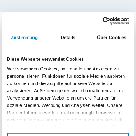
Häufig gestellte Fragen zum
Zustimmung
Details
Über Cookies
Gewinnspiel
Diese Webseite verwendet Cookies
Warum sehe ich das Teilnahmeformular nicht?
Wir verwenden Cookies, um Inhalte und Anzeigen zu
personalisieren, Funktionen für soziale Medien anbieten
zu können und die Zugriffe auf unsere Website zu
Wenn das Teilnahmeformular nicht angezeigt wird, liegt
analysieren. Außerdem geben wir Informationen zu Ihrer
dies möglicherweise daran, dass Sie in den Cookie-
Verwendung unserer Website an unsere Partner für
Einstellungen die Marketing-Cookies nicht aktiviert haben.
soziale Medien, Werbung und Analysen weiter. Unsere
Diese Cookies sind erforderlich, um das Formular
Partner führen diese Informationen möglicherweise mit
darzustellen. Sie können Ihre Cookie-Einstellungen
weiteren Daten zusammen, die Sie ihnen bereitgestellt
jederzeit
hier
ändern. Gegebenfalls müssen Sie nach der
haben oder die sie im Rahmen Ihrer Nutzung der Dienste
Anpassung Ihrer Cookie-Einstellungen diese Seite neu
gesammelt haben.