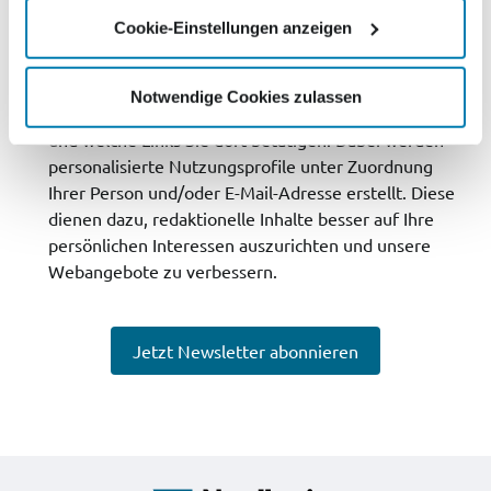
auf den mit
nordkurier.de
verbundenen Webseiten,
Cookie-Einstellungen anzeigen
mobilen Apps, in E-Mailings und Newslettern wird
erfasst. Dies umfasst insbesondere die Bereiche der
jeweiligen Webseite, der mobilen App, des E-Mailings
Notwendige Cookies zulassen
oder des Newsletters, in denen Sie sich aufhalten,
und welche Links Sie dort betätigen. Dabei werden
personalisierte Nutzungsprofile unter Zuordnung
Ihrer Person und/oder E-Mail-Adresse erstellt. Diese
dienen dazu, redaktionelle Inhalte besser auf Ihre
persönlichen Interessen auszurichten und unsere
Webangebote zu verbessern.
Jetzt Newsletter abonnieren