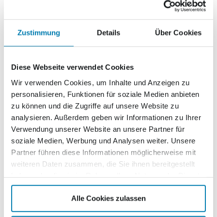
Ich willige ein, dass die zur SV Gruppe gehörenden
Unternehmen
mich per E-Mail, über Angebote, Waren,
Zustimmung
Details
Über Cookies
Dienstleistungen, Veranstaltungen, Gewinnspiele und
Aktionen sowie über Werbung und Angebote Dritter zu
diesen Themen informieren dürfen. Eine Weitergabe der
Diese Webseite verwendet Cookies
Daten an Dritte findet nicht statt. Diese Einwilligung
Wir verwenden Cookies, um Inhalte und Anzeigen zu
kann jederzeit mit Wirkung für die Zukunft per E-Mail an
personalisieren, Funktionen für soziale Medien anbieten
datenschutz@sv-gruppe.de oder über den Abmeldelink
zu können und die Zugriffe auf unsere Website zu
am Ende jeder E-Mail widerrufen werden. Die
analysieren. Außerdem geben wir Informationen zu Ihrer
Rechtmäßigkeit der bis zum Widerruf erfolgten
Verwendung unserer Website an unsere Partner für
Verarbeitung bleibt unberührt.
soziale Medien, Werbung und Analysen weiter. Unsere
Partner führen diese Informationen möglicherweise mit
Mit Ihrer Zustimmung zum Erhalt unseres auf Ihre
weiteren Daten zusammen, die Sie ihnen bereitgestellt
individuellen Interessen abgestimmten Newsletters
haben oder die sie im Rahmen Ihrer Nutzung der Dienste
verarbeitet die Nordkurier Mediengruppe GmbH &
gesammelt haben.
Co. KG Ihre E-Mail-Adresse und Ihren Namen zum
Alle Cookies zulassen
Zweck des Newsletterversands. Ihr Nutzerverhalten