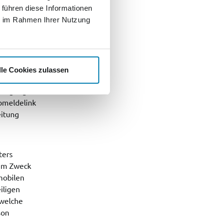
 führen diese Informationen
ie im Rahmen Ihrer Nutzung
ren,
lle Cookies zulassen
itter zu
illigung
bmeldelink
eitung
ters
zum Zweck
mobilen
iligen
 welche
son