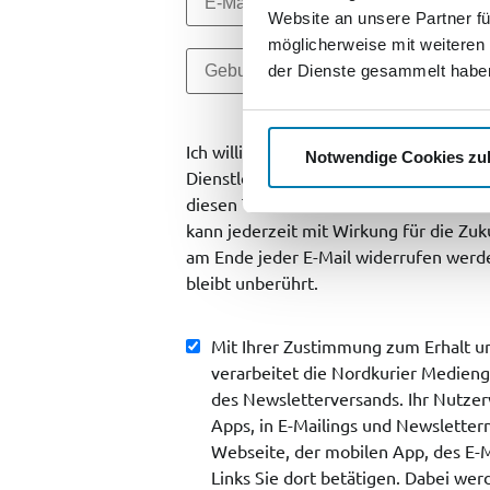
Website an unsere Partner fü
möglicherweise mit weiteren
der Dienste gesammelt habe
Ich willige ein, dass die zur SV Grupp
Notwendige Cookies zu
Dienstleistungen, Veranstaltungen, G
diesen Themen informieren dürfen. Eine
kann jederzeit mit Wirkung für die Zu
am Ende jeder E-Mail widerrufen werde
bleibt unberührt.
Mit Ihrer Zustimmung zum Erhalt un
verarbeitet die Nordkurier Medie
des Newsletterversands. Ihr Nutzer
Apps, in E-Mailings und Newslettern
Webseite, der mobilen App, des E-Ma
Links Sie dort betätigen. Dabei we