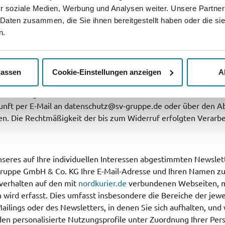
r soziale Medien, Werbung und Analysen weiter. Unsere Partner
 Daten zusammen, die Sie ihnen bereitgestellt haben oder die s
n.
e gehörenden
Unternehmen
mich per E-Mail, über Angebote, Wa
lassen
Cookie-Einstellungen anzeigen
A
ewinnspiele und Aktionen sowie über Werbung und Angebote Dr
 Weitergabe der Daten an Dritte findet nicht statt. Diese Einw
kunft per E-Mail an datenschutz@sv-gruppe.de oder über den A
n. Die Rechtmäßigkeit der bis zum Widerruf erfolgten Verarb
seres auf Ihre individuellen Interessen abgestimmten Newslet
ngruppe GmbH & Co. KG Ihre E-Mail-Adresse und Ihren Namen 
verhalten auf den mit
nordkurier.de
verbundenen Webseiten, 
 wird erfasst. Dies umfasst insbesondere die Bereiche der jewe
ilings oder des Newsletters, in denen Sie sich aufhalten, und
rden personalisierte Nutzungsprofile unter Zuordnung Ihrer Per