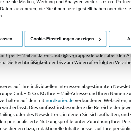
r soziale Medien, Werbung und Analysen weiter. Unsere Partner
 Daten zusammen, die Sie ihnen bereitgestellt haben oder die s
n.
e gehörenden
Unternehmen
mich per E-Mail, über Angebote, Wa
lassen
Cookie-Einstellungen anzeigen
A
ewinnspiele und Aktionen sowie über Werbung und Angebote Dr
 Weitergabe der Daten an Dritte findet nicht statt. Diese Einw
kunft per E-Mail an datenschutz@sv-gruppe.de oder über den A
n. Die Rechtmäßigkeit der bis zum Widerruf erfolgten Verarb
seres auf Ihre individuellen Interessen abgestimmten Newslet
ngruppe GmbH & Co. KG Ihre E-Mail-Adresse und Ihren Namen 
verhalten auf den mit
nordkurier.de
verbundenen Webseiten, 
 wird erfasst. Dies umfasst insbesondere die Bereiche der jewe
ilings oder des Newsletters, in denen Sie sich aufhalten, und
rden personalisierte Nutzungsprofile unter Zuordnung Ihrer Per
iese dienen dazu, redaktionelle Inhalte besser auf Ihre persönli