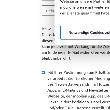
Website an unsere Partner fü
möglicherweise mit weiteren
der Dienste gesammelt habe
Ich willige ein, dass die zur SV Grupp
Notwendige Cookies zu
Dienstleistungen, Veranstaltungen, G
diesen Themen informieren dürfen. Eine
kann jederzeit mit Wirkung für die Zu
am Ende jeder E-Mail widerrufen werde
bleibt unberührt.
Mit Ihrer Zustimmung zum Erhalt un
verarbeitet die Nordkurier Medie
des Newsletterversands. Ihr Nutzer
Apps, in E-Mailings und Newslettern
Webseite, der mobilen App, des E-Ma
Links Sie dort betätigen. Dabei we
und/oder E-Mail-Adresse erstellt. D