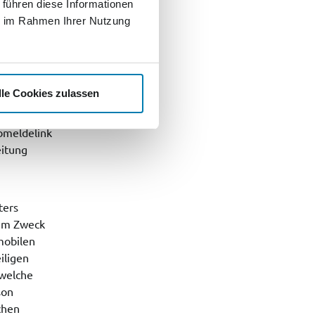
 führen diese Informationen
ie im Rahmen Ihrer Nutzung
ren,
lle Cookies zulassen
itter zu
illigung
bmeldelink
eitung
ters
zum Zweck
mobilen
iligen
 welche
son
chen