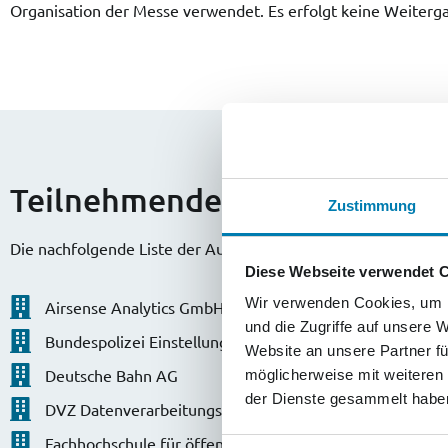
Organisation der Messe verwendet. Es erfolgt keine Weiterga
Teilnehmende Aussteller
Zustimmung
Die nachfolgende Liste der Aussteller wird fortlaufend aktuali
Diese Webseite verwendet 
Wir verwenden Cookies, um I
Airsense Analytics GmbH
und die Zugriffe auf unsere 
Bundespolizei Einstellungsberatung Rostock
Website an unsere Partner fü
Deutsche Bahn AG
möglicherweise mit weiteren
der Dienste gesammelt habe
DVZ Datenverarbeitungszentrum Mecklenburg-Vorpo
Fachhochschule für öffentliche Verwaltung, Polizei u