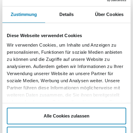
Nordkurier App herunterladen und sofort
Zustimmung
Details
Über Cookies
sparen.
Jetzt exklusive Vorteile sichern –
Diese Webseite verwendet Cookies
mit der digitalen Nordkurier Card!
Wir verwenden Cookies, um Inhalte und Anzeigen zu
Die
Nordkurier Card
ist Ihre neue
digitale
personalisieren, Funktionen für soziale Medien anbieten
Vorteilskarte – kostenlos
in der
Nordkurier App
. Sie
zu können und die Zugriffe auf unsere Website zu
bietet
exklusive Rabatte
bei teilnehmenden Partnern
analysieren. Außerdem geben wir Informationen zu Ihrer
in Ihrer Region.
Und das Beste: Sie benötigen kein
Verwendung unserer Website an unsere Partner für
Abo!
soziale Medien, Werbung und Analysen weiter. Unsere
Partner führen diese Informationen möglicherweise mit
So funktioniert’s:
weiteren Daten zusammen, die Sie ihnen bereitgestellt
App laden, Nordkurier Card aktivieren und
direkt beim
haben oder die sie im Rahmen Ihrer Nutzung der Dienste
Einkauf sparen
.
gesammelt haben.
Alle Cookies zulassen
Jetzt Infos zur Nordkurier Card entdecken!