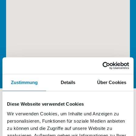
Zustimmung
Details
Über Cookies
Diese Webseite verwendet Cookies
Wir verwenden Cookies, um Inhalte und Anzeigen zu
Nordkurier App herunterladen und sofort
personalisieren, Funktionen für soziale Medien anbieten
sparen.
zu können und die Zugriffe auf unsere Website zu
Jetzt exklusive Vorteile sichern –
analysieren. Außerdem geben wir Informationen zu Ihrer