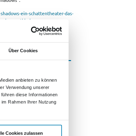
hadows-ein-schattentheater-das-
ire-konzertkirche-
Über Cookies
 Medien anbieten zu können
hrer Verwendung unserer
 führen diese Informationen
n und sofort
ie im Rahmen Ihrer Nutzung
ile sichern –
dkurier Card!
lle Cookies zulassen