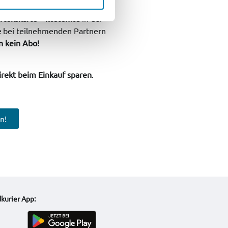
rteilskarte – kostenlos
in der
e
bei teilnehmenden Partnern
n kein Abo!
irekt beim Einkauf sparen
.
n!
kurier App: