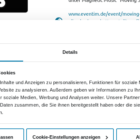
www.eventim.de/event/moving-s
alles-in-den-schatten-stellt-on-f
neubrandenburg-21637650/
Details
Cookies
nhalte und Anzeigen zu personalisieren, Funktionen für soziale
Website zu analysieren. Außerdem geben wir Informationen zu I
r soziale Medien, Werbung und Analysen weiter. Unsere Partner
Nordkurier App herunterlade
 Daten zusammen, die Sie ihnen bereitgestellt haben oder die s
sparen.
n.
Jetzt exklusive Vorte
mit der digitalen Nor
lassen
Cookie-Einstellungen anzeigen
A