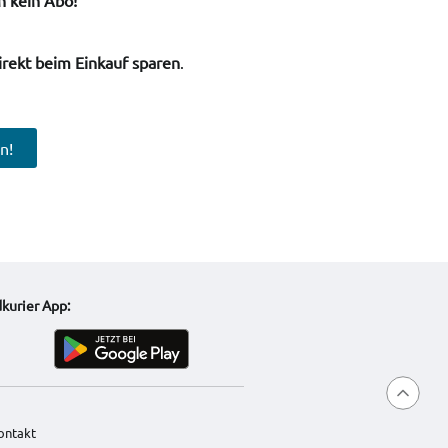
irekt beim Einkauf sparen
.
n!
kurier App:
ontakt