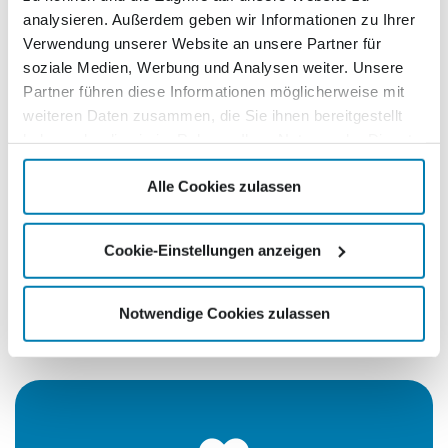
analysieren. Außerdem geben wir Informationen zu Ihrer
Verwendung unserer Website an unsere Partner für
soziale Medien, Werbung und Analysen weiter. Unsere
Partner führen diese Informationen möglicherweise mit
weiteren Daten zusammen, die Sie ihnen bereitgestellt
haben oder die sie im Rahmen Ihrer Nutzung der Dienste
gesammelt haben.
Gute Nachrichten aus der Region
Alle Cookies zulassen
Wir zeigen die positiven Entwicklungen in
Cookie-Einstellungen anzeigen
Mecklenburg-Vorpommern. Dabei berichten wir über
Menschen, die hier etwas bewegen und unser Land so
l(i)ebenswert machen.
Notwendige Cookies zulassen