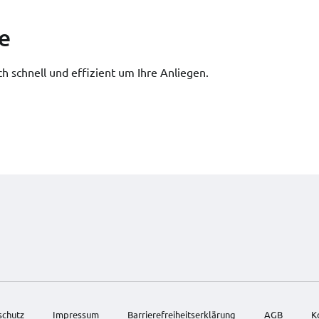
e
h schnell und effizient um Ihre Anliegen.
schutz
Impressum
Barrierefreiheitserklärung
AGB
K