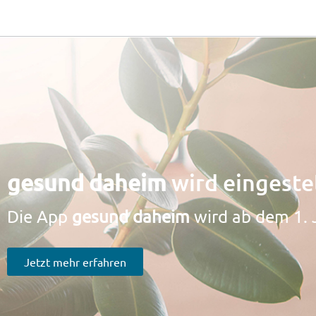
gesund daheim
wird eingestel
Die App
gesund daheim
wird ab dem 1. 
Jetzt mehr erfahren